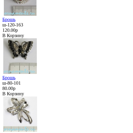
Брошь
ш-120-163
120.00р
В Корзину
Брошь
ш-80-101
80.00р
В Корзину