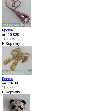
Брошь
ш-110-020
110.00р
В Корзину
Брошь
ш-110-106
110.00р
В Корзину