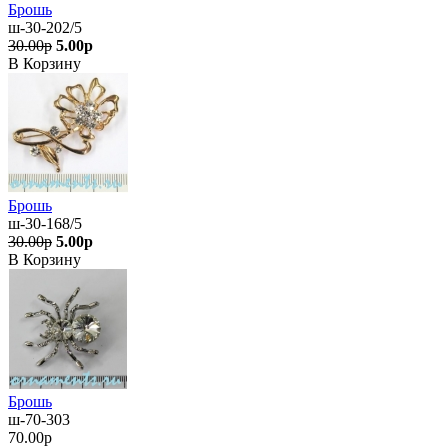
Брошь
ш-30-202/5
30.00р
5.00р
В Корзину
Брошь
ш-30-168/5
30.00р
5.00р
В Корзину
Брошь
ш-70-303
70.00р