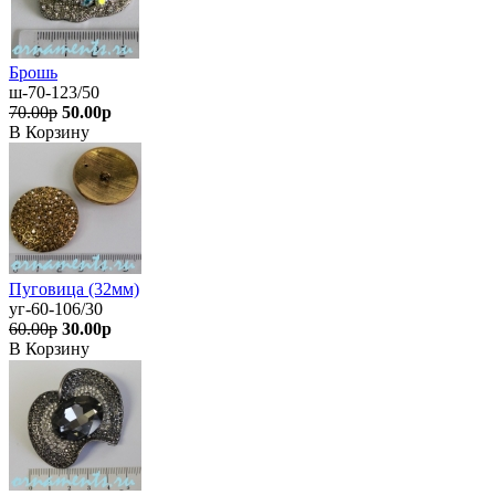
Брошь
ш-70-123/50
70.00р
50.00р
В Корзину
Пуговица (32мм)
уг-60-106/30
60.00р
30.00р
В Корзину