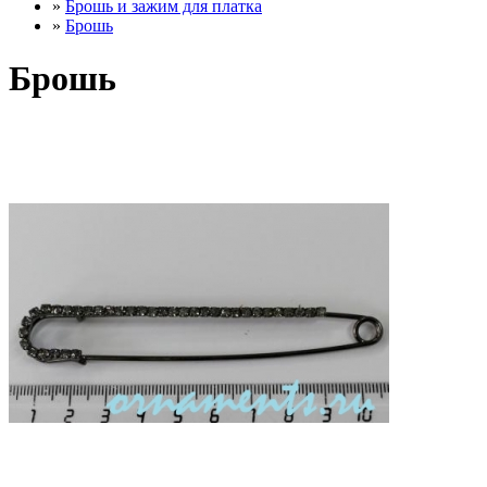
»
Брошь и зажим для платка
»
Брошь
Брошь