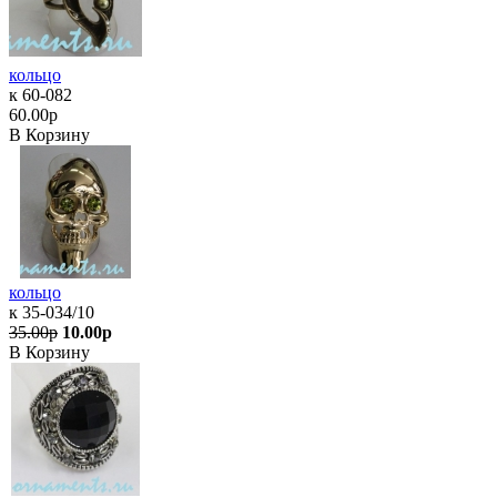
кольцо
к 60-082
60.00р
В Корзину
кольцо
к 35-034/10
35.00р
10.00р
В Корзину