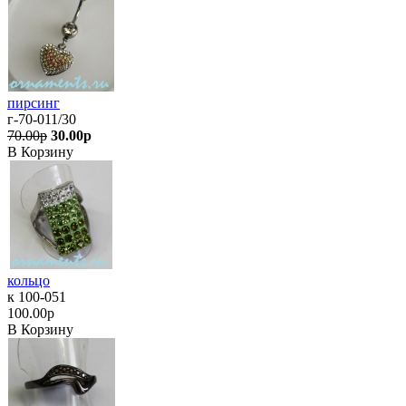
пирсинг
г-70-011/30
70.00р
30.00р
В Корзину
кольцо
к 100-051
100.00р
В Корзину