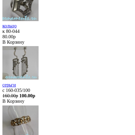
кольцо
к 80-044
80.00р
В Корзину
серьги
с 160-035/100
160.00р
100.00р
В Корзину