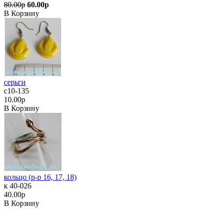
80.00р
60.00р
В Корзину
серьги
с10-135
10.00р
В Корзину
кольцо (р-р 16, 17, 18)
к 40-026
40.00р
В Корзину