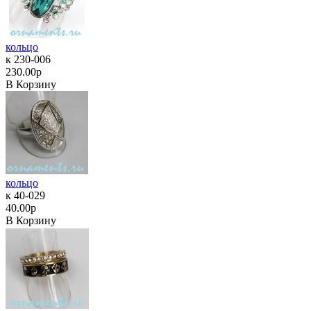
кольцо
к 230-006
230.00р
В Корзину
кольцо
к 40-029
40.00р
В Корзину