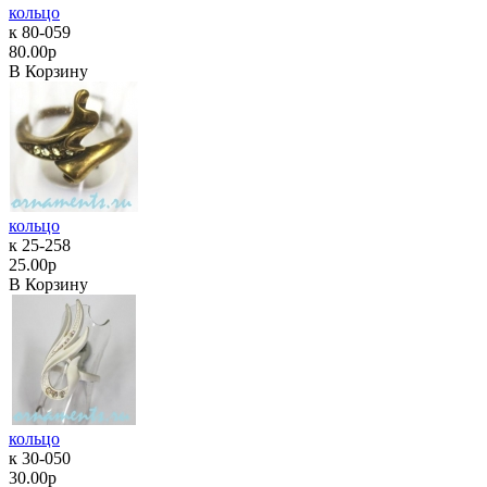
кольцо
к 80-059
80.00р
В Корзину
кольцо
к 25-258
25.00р
В Корзину
кольцо
к 30-050
30.00р