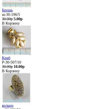
Брошь
ш-30-196/5
30.00р
5.00р
В Корзину
Краб
Р-30-507/10
30.00р
10.00р
В Корзину
кольцо