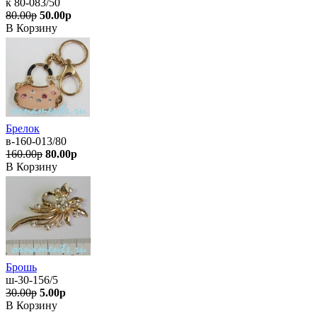
к 80-083/50
80.00р
50.00р
В Корзину
Брелок
в-160-013/80
160.00р
80.00р
В Корзину
Брошь
ш-30-156/5
30.00р
5.00р
В Корзину