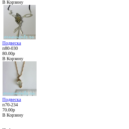
В Корзину
Подвеска
п80-030
80.00р
В Корзину
Подвеска
п70-234
70.00р
В Корзину