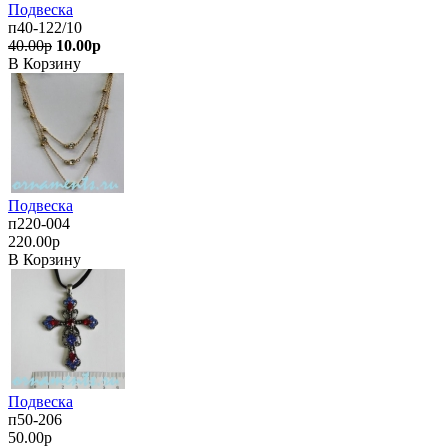
Подвеска
п40-122/10
40.00р
10.00р
В Корзину
Подвеска
п220-004
220.00р
В Корзину
Подвеска
п50-206
50.00р