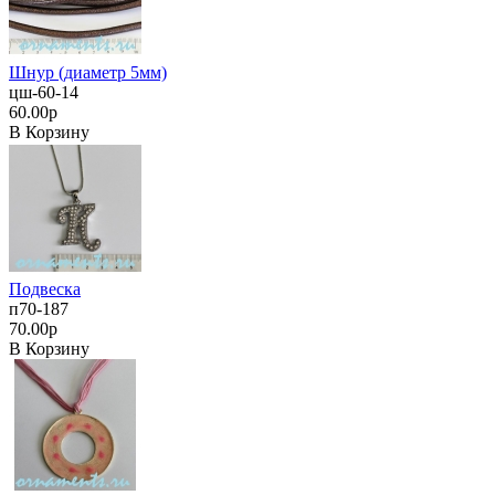
Шнур (диаметр 5мм)
цш-60-14
60.00р
В Корзину
Подвеска
п70-187
70.00р
В Корзину