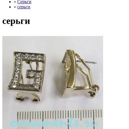
»
Серьги
»
серьги
серьги