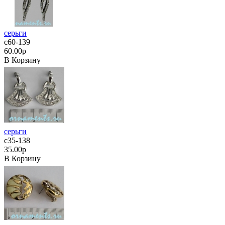
серьги
с60-139
60.00р
В Корзину
серьги
с35-138
35.00р
В Корзину