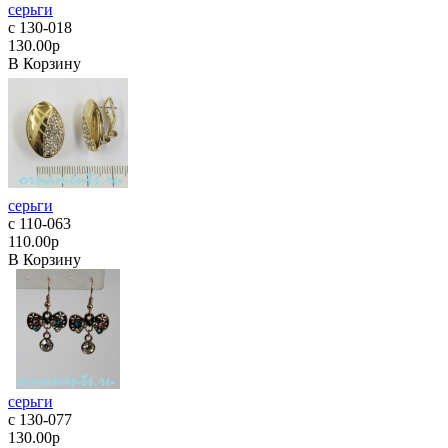
серьги
с 130-018
130.00р
В Корзину
серьги
с 110-063
110.00р
В Корзину
серьги
с 130-077
130.00р