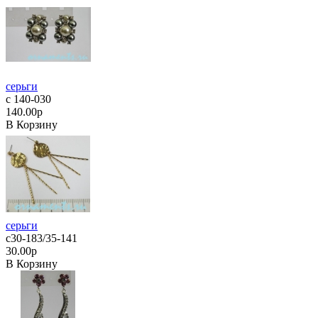
серьги
с 140-030
140.00р
В Корзину
серьги
с30-183/35-141
30.00р
В Корзину