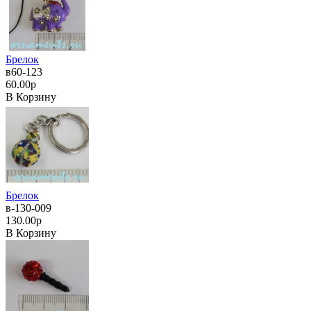
Брелок
в60-123
60.00р
В Корзину
Брелок
в-130-009
130.00р
В Корзину