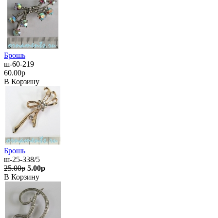
Брошь
ш-60-219
60.00р
В Корзину
Брошь
ш-25-338/5
25.00р
5.00р
В Корзину