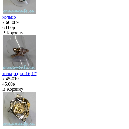
кольцо
к 60-089
60.00р
В Корзину
кольцо (р-р 16,17)
к 45-010
45.00р
В Корзину