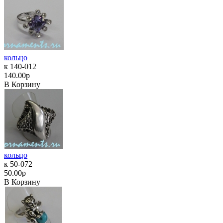
кольцо
к 140-012
140.00р
В Корзину
кольцо
к 50-072
50.00р
В Корзину