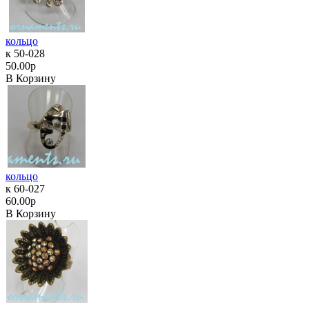
кольцо
к 50-028
50.00р
В Корзину
кольцо
к 60-027
60.00р
В Корзину