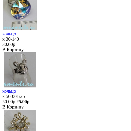
кольцо
к 30-140
30.00р
В Корзину
кольцо
к 50-001/25
50.00р
25.00р
В Корзину