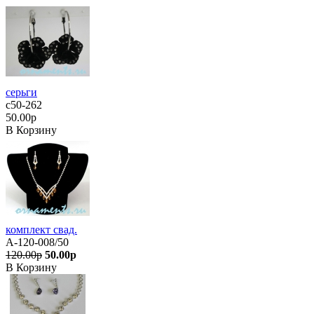
серьги
с50-262
50.00р
В Корзину
комплект свад.
А-120-008/50
120.00р
50.00р
В Корзину