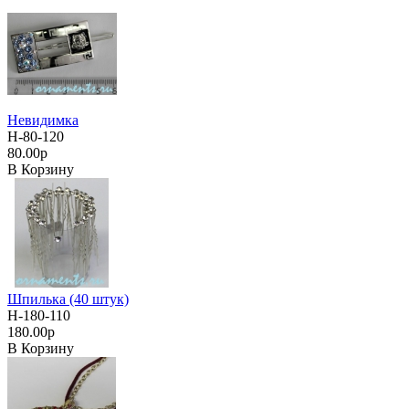
Невидимка
Н-80-120
80.00р
В Корзину
Шпилька (40 штук)
Н-180-110
180.00р
В Корзину