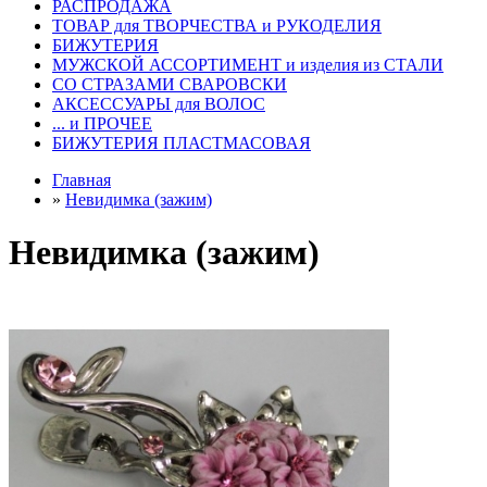
РАСПРОДАЖА
ТОВАР для ТВОРЧЕСТВА и РУКОДЕЛИЯ
БИЖУТЕРИЯ
МУЖСКОЙ АССОРТИМЕНТ и изделия из СТАЛИ
СО СТРАЗАМИ СВАРОВСКИ
АКСЕССУАРЫ для ВОЛОС
... и ПРОЧЕЕ
БИЖУТЕРИЯ ПЛАСТМАСОВАЯ
Главная
»
Невидимка (зажим)
Невидимка (зажим)