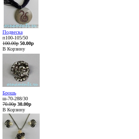
Подвеска
п100-105/50
100.00р
50.00р
В Корзину
Брошь
ш-70-288/30
70.00р
30.00р
В Корзину