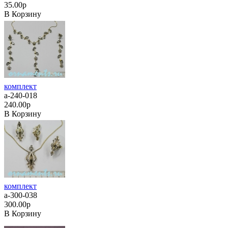
35.00р
В Корзину
комплект
а-240-018
240.00р
В Корзину
комплект
а-300-038
300.00р
В Корзину