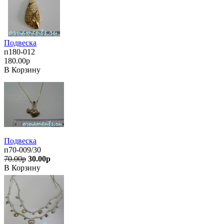
Подвеска
п180-012
180.00р
В Корзину
Подвеска
п70-009/30
70.00р
30.00р
В Корзину