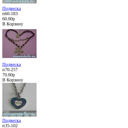
Подвеска
п60-183
60.00р
В Корзину
Подвеска
п70-257
70.00р
В Корзину
Подвеска
п35-102