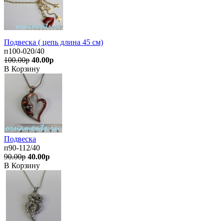
Подвеска ( цепь длина 45 см)
п100-020/40
100.00р
40.00р
В Корзину
Подвеска
п90-112/40
90.00р
40.00р
В Корзину