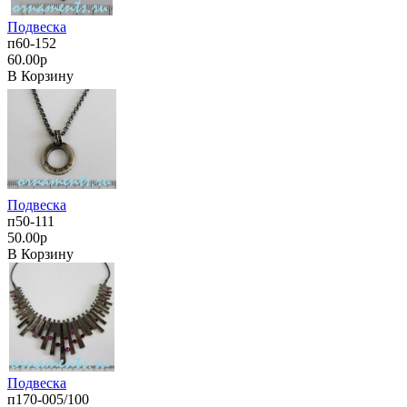
Подвеска
п60-152
60.00р
В Корзину
Подвеска
п50-111
50.00р
В Корзину
Подвеска
п170-005/100