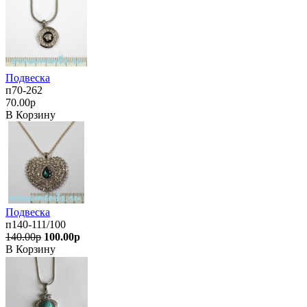
Подвеска
п70-262
70.00р
В Корзину
Подвеска
п140-111/100
140.00р
100.00р
В Корзину