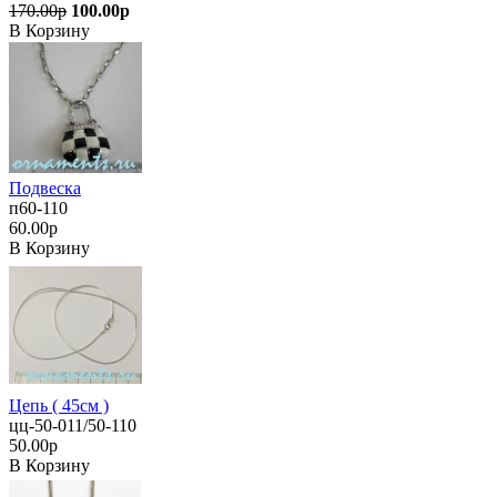
170.00р
100.00р
В Корзину
Подвеска
п60-110
60.00р
В Корзину
Цепь ( 45см )
цц-50-011/50-110
50.00р
В Корзину