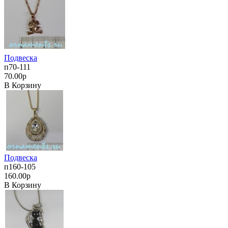
Подвеска
п70-111
70.00р
В Корзину
Подвеска
п160-105
160.00р
В Корзину