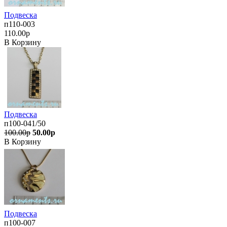
Подвеска
п110-003
110.00р
В Корзину
Подвеска
п100-041/50
100.00р
50.00р
В Корзину
Подвеска
п100-007