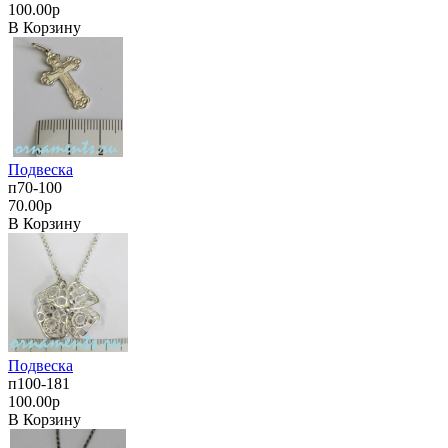
100.00р
В Корзину
Подвеска
п70-100
70.00р
В Корзину
Подвеска
п100-181
100.00р
В Корзину