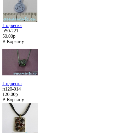
Подвеска
п50-221
50.00р
В Корзину
Подвеска
п120-014
120.00р
В Корзину