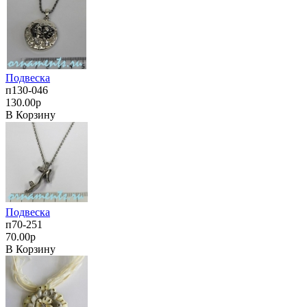
Подвеска
п130-046
130.00р
В Корзину
Подвеска
п70-251
70.00р
В Корзину