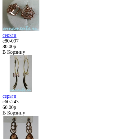
серьги
с80-097
80.00р
В Корзину
серьги
с60-243
60.00р
В Корзину