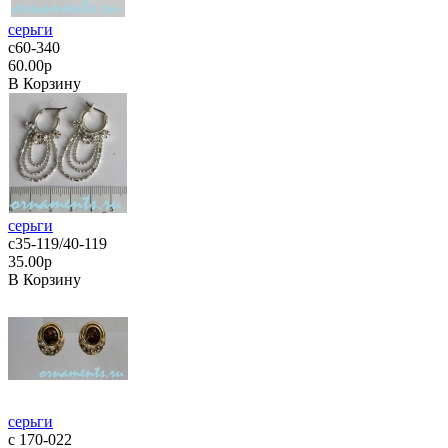
серьги
с60-340
60.00р
В Корзину
серьги
с35-119/40-119
35.00р
В Корзину
серьги
с 170-022