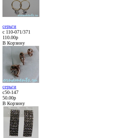
серьги
с 110-071/371
110.00р
В Корзину
серьги
с50-147
50.00р
В Корзину