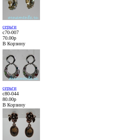
серьги
с70-007
70.00р
В Корзину
серьги
с80-044
80.00р
В Корзину