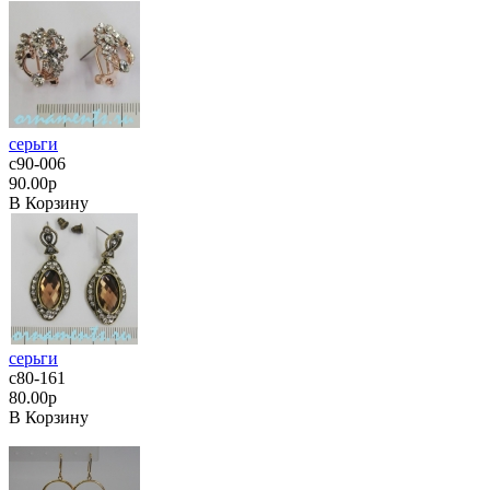
серьги
с90-006
90.00р
В Корзину
серьги
с80-161
80.00р
В Корзину