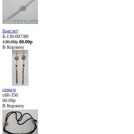
Браслет
Б-130-007/80
130.00р
80.00р
В Корзину
серьги
с60-350
60.00р
В Корзину