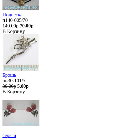
Подвеска
п140-005/70
140.00р
70.00р
В Корзину
Брошь
ш-30-101/5
30.00р
5.00р
В Корзину
серьги