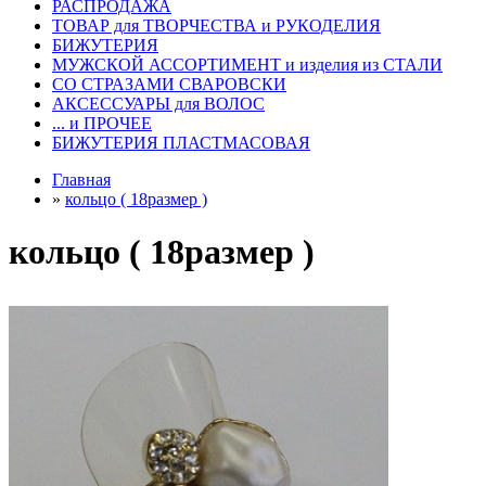
РАСПРОДАЖА
ТОВАР для ТВОРЧЕСТВА и РУКОДЕЛИЯ
БИЖУТЕРИЯ
МУЖСКОЙ АССОРТИМЕНТ и изделия из СТАЛИ
СО СТРАЗАМИ СВАРОВСКИ
АКСЕССУАРЫ для ВОЛОС
... и ПРОЧЕЕ
БИЖУТЕРИЯ ПЛАСТМАСОВАЯ
Главная
»
кольцо ( 18размер )
кольцо ( 18размер )