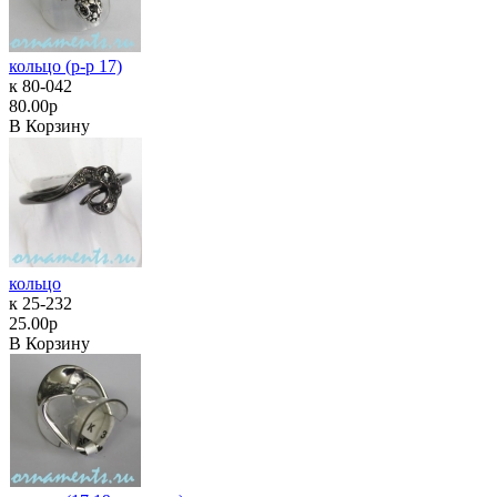
кольцо (р-р 17)
к 80-042
80.00р
В Корзину
кольцо
к 25-232
25.00р
В Корзину